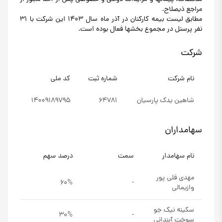
مراجع ذیصلاح.
مطابق لیست بیمه کارکنان در آذر ماه سال 1403 این شرکت با 31
نفر پرسنل در مجموع بخش
ها فعال بوده است.
شرکت
نام شرکت
شماره ثبت
کد ملی
شاهین یدک پارسیان
64781
14009189795
سهامداران
نام سهامدار
سمت
درصد سهم
مهدی قلی پور
60%
-
وازیمالی
سکینه نیک جو
30%
-
سوخت آبندانی