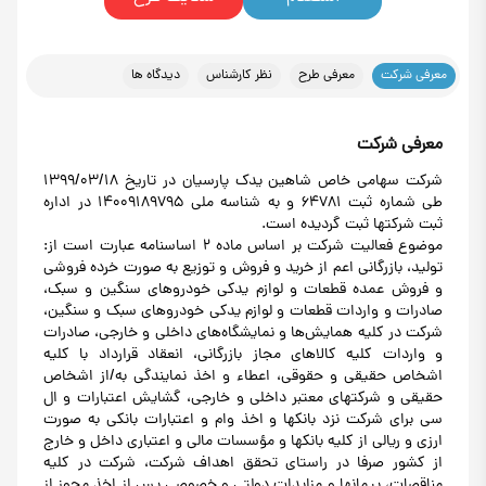
معرفی شرکت
معرفی طرح
نظر کارشناس
دیدگاه ها
معرفی شرکت
شرکت سهامی خاص شاهین یدک پارسیان
در تاریخ 1399/03/18
طی شماره ثبت 64781 و به شناسه ملی
14009189795
در اداره
ثبت شرکت­ها
ث
بت گردیده است.
موضوع فعالیت شرکت بر اساس ماده 2 اساسنامه عبارت است از:
تولید، بازرگانی اعم از خرید و فروش و توزیع به صورت خرده فروشی
و فروش عمده قطعات و لوازم یدکی خودروهای سنگین و سبک،
صادرات و واردات قطعات و لوازم یدکی خودروهای سبک و سنگین،
شرکت در کلیه همایش‌­ها و نمایشگاه‌­های داخلی و خارجی، صادرات
و واردات کلیه کالاهای مجاز بازرگانی، انعقاد قرارداد با کلیه
اشخاص حقیقی و حقوقی، اعطاء و اخذ نمایندگی به/از اشخاص
حقیقی و شرکت­های معتبر داخلی و خارجی، گشایش اعتبارات و ال
سی برای شرکت نزد بانک­ها و اخذ وام و اعتبارات بانکی به صورت
ارزی و ریالی از کلیه بانک­ها و مؤسسات مالی و اعتباری داخل و خارج
از کشور صرفا در راستای تحقق اهداف شرکت، شرکت در کلیه
مناقصات، پیمان­ها و مزایدات دولتی و خصوصی پس از اخذ مجوز از