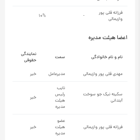
فرزانه قلی پور
10%
-
وازیمالی
اعضا هيئت مدیره
نمایندگی
نام و نام خانوادگی
سمت
حقوقی
مهدی قلی پور وازیمالی
مدیرعامل
خیر
نایب
سکینه نیک جو سوخت
رئیس
خیر
آبندانی
هیئت
مدیره
عضو
فرزانه قلی پور وازیمالی
هیئت
خیر
مدیره