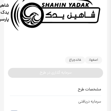
شاهی
یدک
پارسی
اصفهان
فاندچراغ
سرمایه گذاری در طرح
مشخصات طرح
سرمایه دریافتی