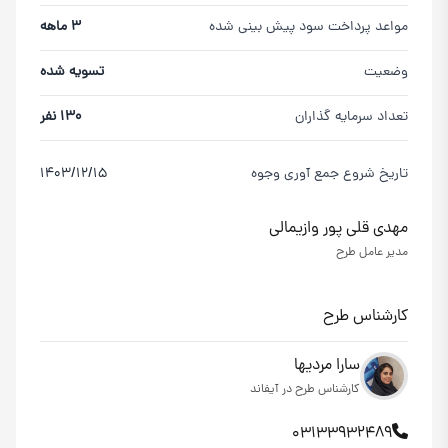
مواعد پرداخت سود پیش بینی شده
3 ماهه
وضعیت
تسویه شده
تعداد سرمایه گذاران
130 نفر
تاریخ شروع جمع آوری وجوه
1403/12/15
مهدی قلی پور وازیمالی
مدیر عامل طرح
کارشناس طرح
سارا مردیها
کارشناس طرح در آیفاند
03133932489